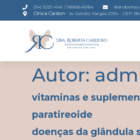
(34) 3229-4141 / 98866-6084
draroberta
Clinica Cardion
- av Getúlio Vargas 2054 - CEP 3
Autor:
adm
vitaminas e suplemen
paratireoide
doenças da glândula 