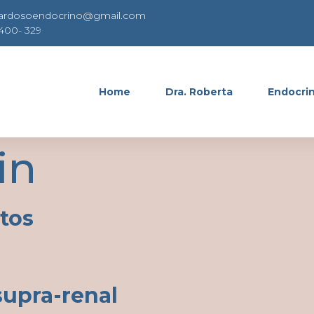
cardosoendocrino@gmail.com
8400- 329
Home
Dra. Roberta
Endocrin
in
tos
supra-renal