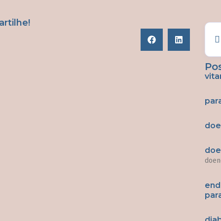
tilhe!
Po
vit
par
doe
doe
doen
end
par
dia