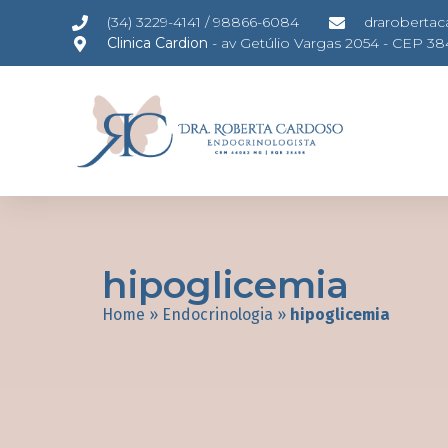
(34) 3229-4141 / 98866-6084
draroberta
Clinica Cardion
- av Getúlio Vargas 2054 - CEP 3
hipoglicemia
Home
»
Endocrinologia
»
hipoglicemia