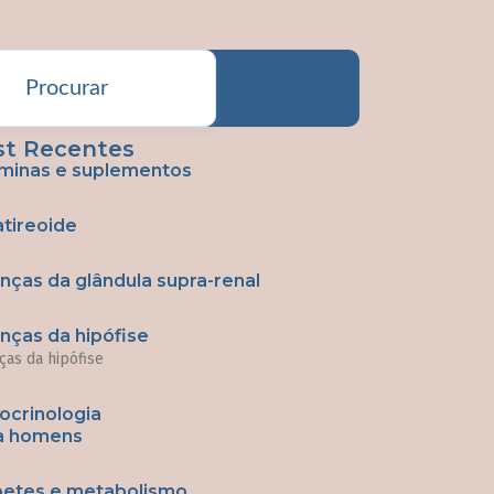
st Recentes
aminas e suplementos
atireoide
nças da glândula supra-renal
nças da hipófise
ças da hipófise
ocrinologia
a homens
betes e metabolismo