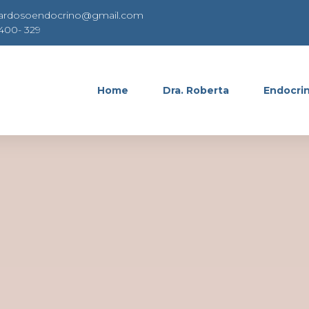
cardosoendocrino@gmail.com
8400- 329
Home
Dra. Roberta
Endocrin