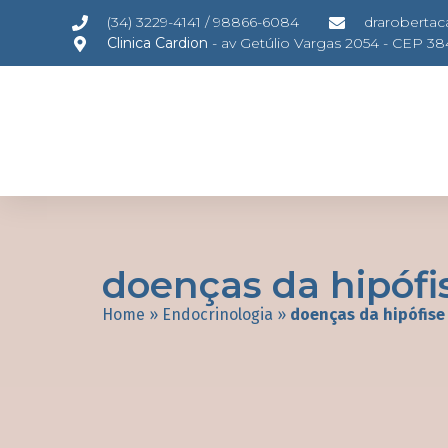
(34) 3229-4141 / 98866-6084
draroberta
Clinica Cardion
- av Getúlio Vargas 2054 - CEP 3
doenças da hipófi
Home
»
Endocrinologia
»
doenças da hipófise