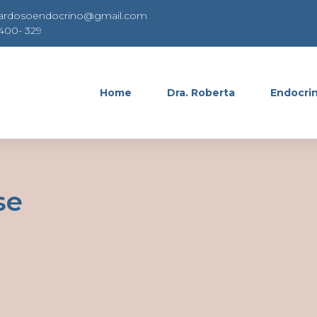
cardosoendocrino@gmail.com
8400- 329
Home
Dra. Roberta
Endocrin
se