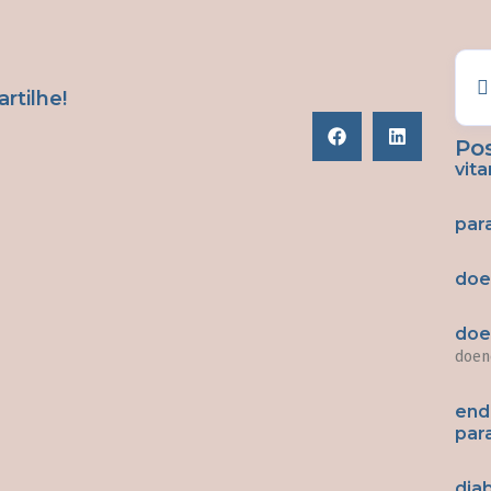
tilhe!
Po
vit
par
doe
doe
doen
end
par
dia