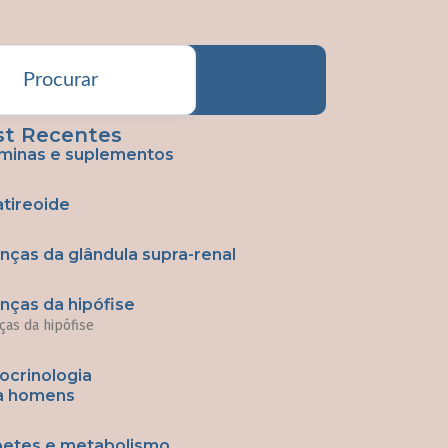
st Recentes
aminas e suplementos
atireoide
nças da glândula supra-renal
nças da hipófise
ças da hipófise
ocrinologia
a homens
betes e metabolismo